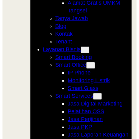
Alamat Gratis UMKM
Tangsel
Tanya Jawab
Blog
Kontak
Tenant
Layanan Bisnis
Smart Booking
Smart Office
IP Phone
Monitoring Listrik
Smart Glass
Smart Services
Jasa Digital Marketing
Pelatihan OSS
Jasa Perijinan
Jasa PKP
Jasa Laporan Keuangan