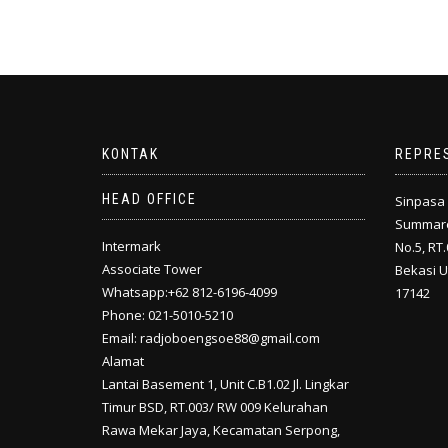
KONTAK
REPRE
HEAD OFFICE
Sinpasa 
Summarec
Intermark
No.5, RT
Associate Tower
Bekasi U
Whatsapp:+62 812-6196-4099
17142
Phone: 021-5010-5210
Email: radjoboengsoe88@gmail.com
Alamat
Lantai Basement 1, Unit C.B1.02 Jl. Lingkar
Timur BSD, RT.003/ RW 009 Kelurahan
Rawa Mekar Jaya, Kecamatan Serpong,