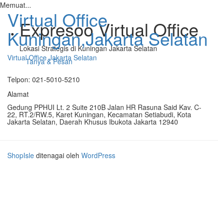
Memuat...
Virtual Office
Expresoo Virtual Office
Kuningan,Jakarta Selatan
Lokasi Strategis di Kuningan Jakarta Selatan
Virtual Office Jakarta Selatan
Tanya & Pesan
Telpon: 021-5010-5210
Navigasi
alihan
Alamat
Gedung PPHUI Lt. 2 Suite 210B Jalan HR Rasuna Said Kav. C-
22, RT.2/RW.5, Karet Kuningan, Kecamatan Setiabudi, Kota
Jakarta Selatan, Daerah Khusus Ibukota Jakarta 12940
ShopIsle
ditenagai oleh
WordPress