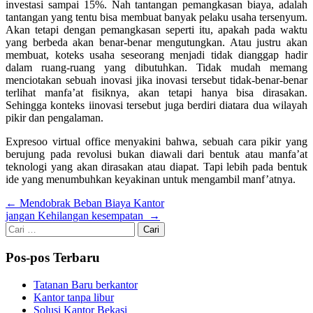
investasi sampai 15%. Nah tantangan pemangkasan biaya, adalah
tantangan yang tentu bisa membuat banyak pelaku usaha tersenyum.
Akan tetapi dengan pemangkasan seperti itu, apakah pada waktu
yang berbeda akan benar-benar mengutungkan. Atau justru akan
membuat, koteks usaha seseorang menjadi tidak dianggap hadir
dalam ruang-ruang yang dibutuhkan. Tidak mudah memang
menciotakan sebuah inovasi jika inovasi tersebut tidak-benar-benar
terlihat manfa’at fisiknya, akan tetapi hanya bisa dirasakan.
Sehingga konteks iinovasi tersebut juga berdiri diatara dua wilayah
pikir dan pengalaman.
Expresoo virtual office menyakini bahwa, sebuah cara pikir yang
berujung pada revolusi bukan diawali dari bentuk atau manfa’at
teknologi yang akan dirasakan atau diapat. Tapi lebih pada bentuk
ide yang menumbuhkan keyakinan untuk mengambil manf’atnya.
Navigasi
←
Mendobrak Beban Biaya Kantor
jangan Kehilangan kesempatan
→
pos
Cari
untuk:
Pos-pos Terbaru
Tatanan Baru berkantor
Kantor tanpa libur
Solusi Kantor Bekasi