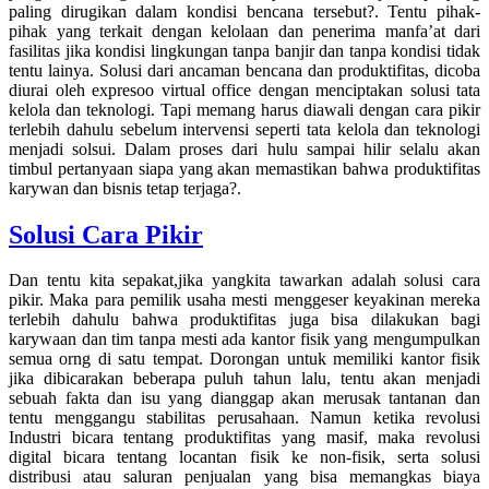
paling dirugikan dalam kondisi bencana tersebut?. Tentu pihak-
pihak yang terkait dengan kelolaan dan penerima manfa’at dari
fasilitas jika kondisi lingkungan tanpa banjir dan tanpa kondisi tidak
tentu lainya. Solusi dari ancaman bencana dan produktifitas, dicoba
diurai oleh expresoo virtual office dengan menciptakan solusi tata
kelola dan teknologi. Tapi memang harus diawali dengan cara pikir
terlebih dahulu sebelum intervensi seperti tata kelola dan teknologi
menjadi solsui. Dalam proses dari hulu sampai hilir selalu akan
timbul pertanyaan siapa yang akan memastikan bahwa produktifitas
karywan dan bisnis tetap terjaga?.
Solusi Cara Pikir
Dan tentu kita sepakat,jika yangkita tawarkan adalah solusi cara
pikir. Maka para pemilik usaha mesti menggeser keyakinan mereka
terlebih dahulu bahwa produktifitas juga bisa dilakukan bagi
karywaan dan tim tanpa mesti ada kantor fisik yang mengumpulkan
semua orng di satu tempat. Dorongan untuk memiliki kantor fisik
jika dibicarakan beberapa puluh tahun lalu, tentu akan menjadi
sebuah fakta dan isu yang dianggap akan merusak tantanan dan
tentu menggangu stabilitas perusahaan. Namun ketika revolusi
Industri bicara tentang produktifitas yang masif, maka revolusi
digital bicara tentang locantan fisik ke non-fisik, serta solusi
distribusi atau saluran penjualan yang bisa memangkas biaya