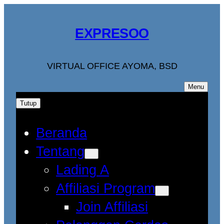
EXPRESOO
VIRTUAL OFFICE AYOMA, BSD
Menu
Tutup
Beranda
Tentang
Lading A
Affiliasi Program
Join Affiliasi