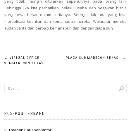
yang tidak mungin ditularkan sepenuhnya pada orang lain.
Sehingga jika kita perhatikan, pelaku usaha dan begawan bisnis
yang besar-besar dalam ceritanya. Sering tidak ada yang bisa
mereplikasi keahlian dan kemampuan mereka. Walaupun mereka
sudah cerita dan berbagi kemanapun dan dengan siapa pun.
Navigasi
←
VIRTUAL OFFICE
PLAZA SUMMARECON BEKASI
→
SUMMARECON BEKASI
pos
POS-POS TERBARU
Tatanan Baru berkantor