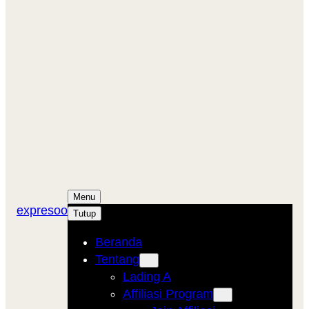
Menu
expresoo
Tutup
Beranda
Tentang
Lading A
Affiliasi Program