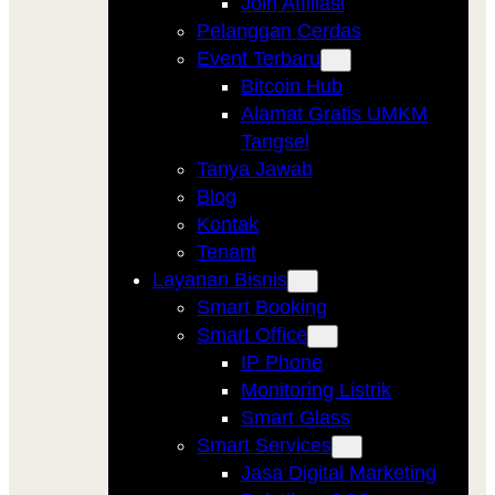
Join Affiliasi
Pelanggan Cerdas
Event Terbaru
Bitcoin Hub
Alamat Gratis UMKM
Tangsel
Tanya Jawab
Blog
Kontak
Tenant
Layanan Bisnis
Smart Booking
Smart Office
IP Phone
Monitoring Listrik
Smart Glass
Smart Services
Jasa Digital Marketing