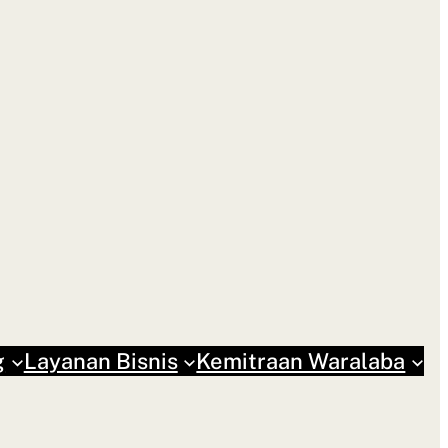
g
Layanan Bisnis
Kemitraan Waralaba