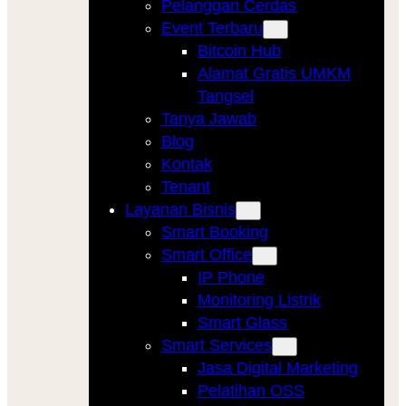
Pelanggan Cerdas
Event Terbaru
Bitcoin Hub
Alamat Gratis UMKM
Tangsel
Tanya Jawab
Blog
Kontak
Tenant
Layanan Bisnis
Smart Booking
Smart Office
IP Phone
Monitoring Listrik
Smart Glass
Smart Services
Jasa Digital Marketing
Pelatihan OSS