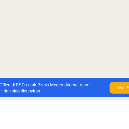
 Office di BSD untuk Bisnis Modern Alamat resmi,
Lihat 
el, dan siap digunakan
jasa perijinan tangerang sel