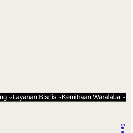
ang
Layanan Bisnis
Kemitraan Waralaba