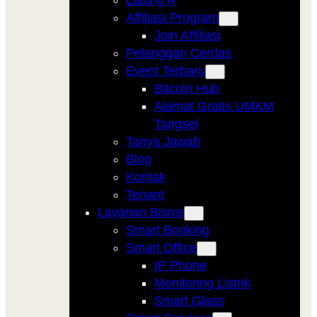
Lading A
Affiliasi Program
Join Affiliasi
Pelanggan Cerdas
Event Terbaru
Bitcoin Hub
Alamat Gratis UMKM
Tangsel
Tanya Jawab
Blog
Kontak
Tenant
Layanan Bisnis
Smart Booking
Smart Office
IP Phone
Monitoring Listrik
Smart Glass