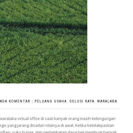
 ADA KOMENTAR
|
PELUANG USAHA
,
SOLUSI KAYA
,
WARALABA
 waralaba virtual office di saat banyak orang masih kebingungan
s yang jarang disadari nilainya di awal. Ketika ketidakpastian
a inflasi, suku bunga, dan perlambatan daya beli membuat banyak