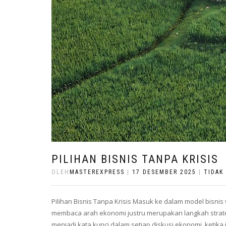
PILIHAN BISNIS TANPA KRISIS
OLEH
MASTEREXPRESS
|
17 DESEMBER 2025
|
TIDAK
Pilihan Bisnis Tanpa Krisis Masuk ke dalam model bisnis
membaca arah ekonomi justru merupakan langkah strategi
menjadi kata kunci dalam setiap diskusi ekonomi, ketik