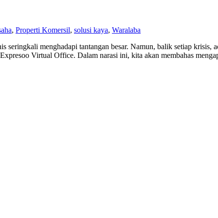
saha
,
Properti Komersil
,
solusi kaya
,
Waralaba
s seringkali menghadapi tantangan besar. Namun, balik setiap krisis, a
ba Expresoo Virtual Office. Dalam narasi ini, kita akan membahas menga