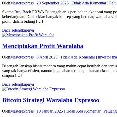
Oleh
Masterexpress
|
20 September 2025
|
Tidak Ada Komentar
|
Pelu
Skema Buy Back EXWA Di tengah arus perubahan ekonomi yang penuh
keberlanjutan. Dari sekian banyak konsep yang beredar, waralaba vir
pionir dalam bidang […]
Baca selengkapnya
Menciptakan Profit Waralaba
Oleh
Masterexpress
|
8 April 2025
|
Tidak Ada Komentar
|
investor ma
Di tengah lanskap bisnis modern yang makin cepat berubah dan terdigi
yang tak hanya efisien, namun juga tahan terhadap tekanan ekonomi g
simpan […]
Baca selengkapnya
Bitcoin Strategi Waralaba Expresoo
Oleh
Masterexpress
|
10 Januari 2025
|
Tidak Ada Komentar
|
Peluang