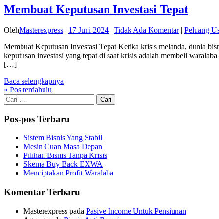
Membuat Keputusan Investasi Tepat
Oleh
Masterexpress
|
17 Juni 2024
|
Tidak Ada Komentar
|
Peluang U
Membuat Keputusan Investasi Tepat Ketika krisis melanda, dunia bisni
keputusan investasi yang tepat di saat krisis adalah membeli warala
[…]
Baca selengkapnya
«
Pos terdahulu
Cari
untuk:
Pos-pos Terbaru
Sistem Bisnis Yang Stabil
Mesin Cuan Masa Depan
Pilihan Bisnis Tanpa Krisis
Skema Buy Back EXWA
Menciptakan Profit Waralaba
Komentar Terbaru
Masterexpress
pada
Pasive Income Untuk Pensiunan