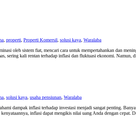
ha
,
properti
,
Properti Komersil
,
solusi kaya
,
Waralaba
asi oleh sistem fiat, mencari cara untuk mempertahankan dan meningk
mas, sering kali rentan terhadap inflasi dan fluktuasi ekonomi. Namun, 
ha
,
solusi kaya
,
usaha pensiunan
,
Waralaba
ahami dampak inflasi terhadap investasi menjadi sangat penting. Banya
kenyataannya, inflasi dapat mengikis nilai uang Anda dengan cepat. Da