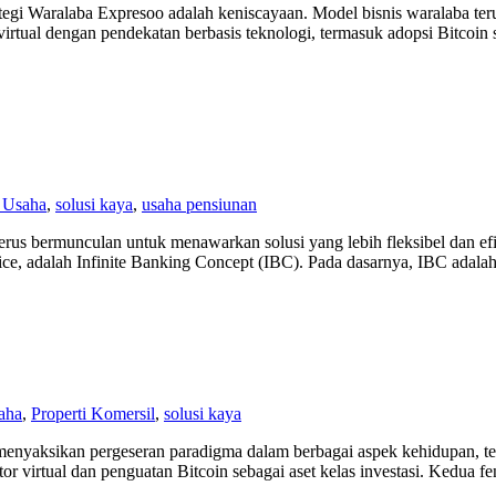
Strategi Waralaba Expresoo adalah keniscayaan. Model bisnis waralaba 
virtual dengan pendekatan berbasis teknologi, termasuk adopsi Bitcoin s
 Usaha
,
solusi kaya
,
usaha pensiunan
erus bermunculan untuk menawarkan solusi yang lebih fleksibel dan efi
ffice, adalah Infinite Banking Concept (IBC). Pada dasarnya, IBC adal
aha
,
Properti Komersil
,
solusi kaya
h menyaksikan pergeseran paradigma dalam berbagai aspek kehidupan, te
r virtual dan penguatan Bitcoin sebagai aset kelas investasi. Kedua