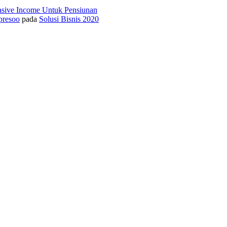
asive Income Untuk Pensiunan
presoo
pada
Solusi Bisnis 2020