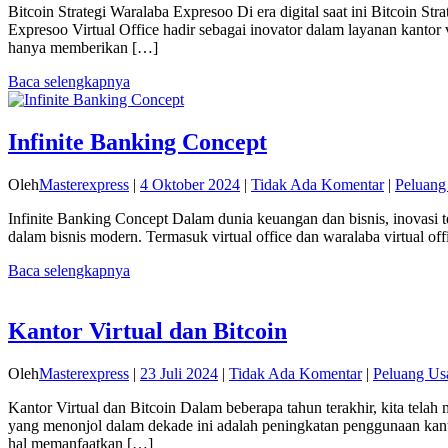
Bitcoin Strategi Waralaba Expresoo Di era digital saat ini Bitcoin 
Expresoo Virtual Office hadir sebagai inovator dalam layanan kantor 
hanya memberikan […]
Baca selengkapnya
Infinite Banking Concept
Oleh
Masterexpress
|
4 Oktober 2024
|
Tidak Ada Komentar
|
Peluang
Infinite Banking Concept Dalam dunia keuangan dan bisnis, inovasi t
dalam bisnis modern. Termasuk virtual office dan waralaba virtual o
Baca selengkapnya
Kantor Virtual dan Bitcoin
Oleh
Masterexpress
|
23 Juli 2024
|
Tidak Ada Komentar
|
Peluang Us
Kantor Virtual dan Bitcoin Dalam beberapa tahun terakhir, kita tela
yang menonjol dalam dekade ini adalah peningkatan penggunaan kanto
hal memanfaatkan […]