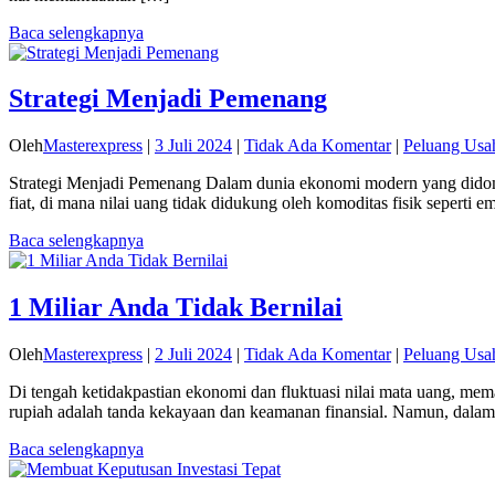
Baca selengkapnya
Strategi Menjadi Pemenang
Oleh
Masterexpress
|
3 Juli 2024
|
Tidak Ada Komentar
|
Peluang Usa
Strategi Menjadi Pemenang Dalam dunia ekonomi modern yang didomin
fiat, di mana nilai uang tidak didukung oleh komoditas fisik seperti e
Baca selengkapnya
1 Miliar Anda Tidak Bernilai
Oleh
Masterexpress
|
2 Juli 2024
|
Tidak Ada Komentar
|
Peluang Usa
Di tengah ketidakpastian ekonomi dan fluktuasi nilai mata uang, mem
rupiah adalah tanda kekayaan dan keamanan finansial. Namun, dalam 
Baca selengkapnya