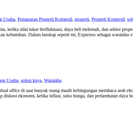
g Usaha
,
Pemasaran Properti Komersil
,
properti
,
Properti Komersil
,
sol
tu, ketika nilai tukar berfluktuasi, daya beli melemah, dan sektor pro
an kebutuhan. Dalam lanskap seperti ini, Expresoo sebagai waralaba virt
ang Usaha
,
solusi kaya
,
Waralaba
rtual office di saat banyak orang masih kebingungan membaca arah eko
tiap diskusi ekonomi, ketika inflasi, suku bunga, dan perlambatan da