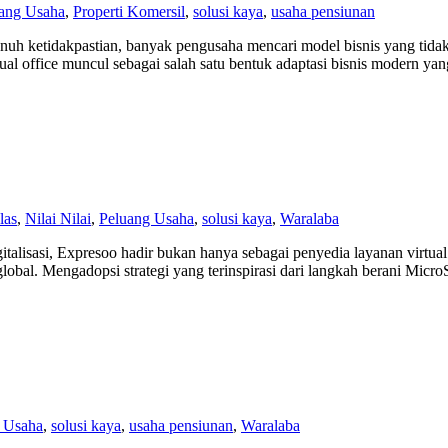
ang Usaha
,
Properti Komersil
,
solusi kaya
,
usaha pensiunan
 ketidakpastian, banyak pengusaha mencari model bisnis yang tidak
tual office muncul sebagai salah satu bentuk adaptasi bisnis modern y
las
,
Nilai Nilai
,
Peluang Usaha
,
solusi kaya
,
Waralaba
talisasi, Expresoo hadir bukan hanya sebagai penyedia layanan virtual
lobal. Mengadopsi strategi yang terinspirasi dari langkah berani Mic
 Usaha
,
solusi kaya
,
usaha pensiunan
,
Waralaba