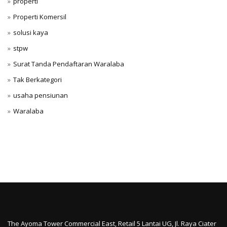
properti
Properti Komersil
solusi kaya
stpw
Surat Tanda Pendaftaran Waralaba
Tak Berkategori
usaha pensiunan
Waralaba
The Ayoma Tower Commercial East, Retail 5 Lantai UG, Jl. Raya Ciater