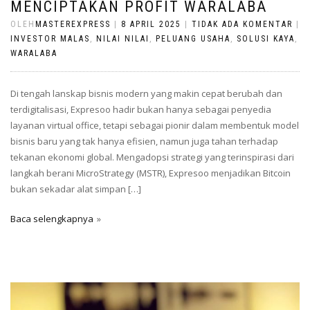
MENCIPTAKAN PROFIT WARALABA
OLEH
MASTEREXPRESS
|
8 APRIL 2025
|
TIDAK ADA KOMENTAR
|
INVESTOR MALAS
,
NILAI NILAI
,
PELUANG USAHA
,
SOLUSI KAYA
,
WARALABA
Di tengah lanskap bisnis modern yang makin cepat berubah dan
terdigitalisasi, Expresoo hadir bukan hanya sebagai penyedia
layanan virtual office, tetapi sebagai pionir dalam membentuk model
bisnis baru yang tak hanya efisien, namun juga tahan terhadap
tekanan ekonomi global. Mengadopsi strategi yang terinspirasi dari
langkah berani MicroStrategy (MSTR), Expresoo menjadikan Bitcoin
bukan sekadar alat simpan […]
Baca selengkapnya