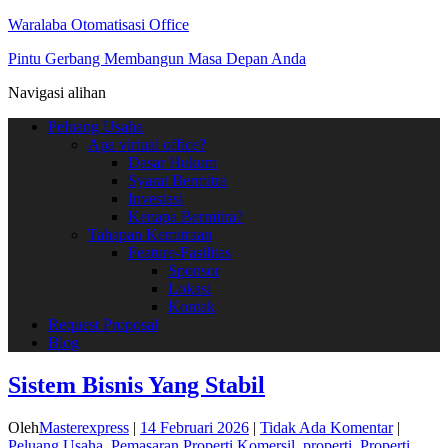
Waralaba Otomatisasi Office
Pintu Gerbang Membangun Masa Depan Anda
Navigasi alihan
Peluang Usaha
Apa virtual office?
Dasar Hukum
Syarat Bermitra
Investasi
Kenapa Bermitra?
Tahapan Kemitraan
Feature-Fasilitas
Sponsor
Lokasi
Kontak
Request Proposal
Blog
Sistem Bisnis Yang Stabil
Oleh
Masterexpress
|
14 Februari 2026
|
Tidak Ada Komentar
|
Peluang Usaha
,
Pemasaran Properti Komersil
,
properti
,
Properti