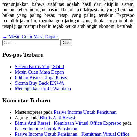
menunjukkan bahwa stabilitas adalah hasil dari disiplin sistem,
bukan keberuntungan pasar. Dalam ketidakpastian, yang bertahan
bukan yang paling besar, tetapi yang paling terukur. Expresoo
memilih jalan itu, membangun jaringan yang tidak hanya tumbuh,
tetapi juga mampu berdiri tegak ketika arah angin ekonomi berubah.
Navigasi
←
Mesin Cuan Masa Depan
Cari
pos
untuk:
Pos-pos Terbaru
Sistem Bisnis Yang Stabil
Mesin Cuan Masa Depan
Pilihan Bisnis Tanpa Krisis
Skema Buy Back EXWA
Menciptakan Profit Waralaba
Komentar Terbaru
Masterexpress
pada
Pasive Income Untuk Pensiunan
Agung
pada
Bisnis Anti Resesi
Bisnis Anti Resesi - Kemitraan Virtual Office Expresoo
pada
Pasive Income Untuk Pensiunan
Pasive Income Untuk Pensiunan - Kemitraan Virtual Office