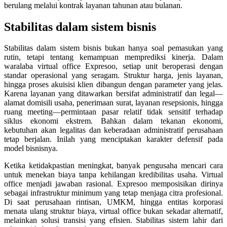
berulang melalui kontrak layanan tahunan atau bulanan.
Stabilitas dalam sistem bisnis
Stabilitas dalam sistem bisnis bukan hanya soal pemasukan yang
rutin, tetapi tentang kemampuan memprediksi kinerja. Dalam
waralaba virtual office Expresoo, setiap unit beroperasi dengan
standar operasional yang seragam. Struktur harga, jenis layanan,
hingga proses akuisisi klien dibangun dengan parameter yang jelas.
Karena layanan yang ditawarkan bersifat administratif dan legal—
alamat domisili usaha, penerimaan surat, layanan resepsionis, hingga
ruang meeting—permintaan pasar relatif tidak sensitif terhadap
siklus ekonomi ekstrem. Bahkan dalam tekanan ekonomi,
kebutuhan akan legalitas dan keberadaan administratif perusahaan
tetap berjalan. Inilah yang menciptakan karakter defensif pada
model bisnisnya.
Ketika ketidakpastian meningkat, banyak pengusaha mencari cara
untuk menekan biaya tanpa kehilangan kredibilitas usaha. Virtual
office menjadi jawaban rasional. Expresoo memposisikan dirinya
sebagai infrastruktur minimum yang tetap menjaga citra profesional.
Di saat perusahaan rintisan, UMKM, hingga entitas korporasi
menata ulang struktur biaya, virtual office bukan sekadar alternatif,
melainkan solusi transisi yang efisien. Stabilitas sistem lahir dari