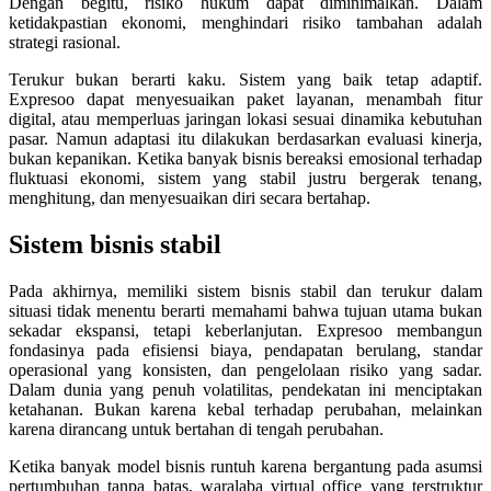
Dengan begitu, risiko hukum dapat diminimalkan. Dalam
ketidakpastian ekonomi, menghindari risiko tambahan adalah
strategi rasional.
Terukur bukan berarti kaku. Sistem yang baik tetap adaptif.
Expresoo dapat menyesuaikan paket layanan, menambah fitur
digital, atau memperluas jaringan lokasi sesuai dinamika kebutuhan
pasar. Namun adaptasi itu dilakukan berdasarkan evaluasi kinerja,
bukan kepanikan. Ketika banyak bisnis bereaksi emosional terhadap
fluktuasi ekonomi, sistem yang stabil justru bergerak tenang,
menghitung, dan menyesuaikan diri secara bertahap.
Sistem bisnis stabil
Pada akhirnya, memiliki sistem bisnis stabil dan terukur dalam
situasi tidak menentu berarti memahami bahwa tujuan utama bukan
sekadar ekspansi, tetapi keberlanjutan. Expresoo membangun
fondasinya pada efisiensi biaya, pendapatan berulang, standar
operasional yang konsisten, dan pengelolaan risiko yang sadar.
Dalam dunia yang penuh volatilitas, pendekatan ini menciptakan
ketahanan. Bukan karena kebal terhadap perubahan, melainkan
karena dirancang untuk bertahan di tengah perubahan.
Ketika banyak model bisnis runtuh karena bergantung pada asumsi
pertumbuhan tanpa batas, waralaba virtual office yang terstruktur