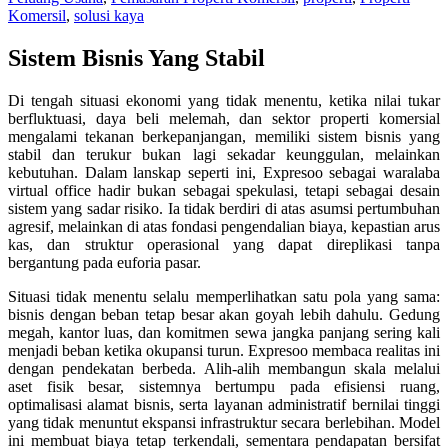
Komersil
,
solusi kaya
Sistem Bisnis Yang Stabil
Di tengah situasi ekonomi yang tidak menentu, ketika nilai tukar
berfluktuasi, daya beli melemah, dan sektor properti komersial
mengalami tekanan berkepanjangan, memiliki sistem bisnis yang
stabil dan terukur bukan lagi sekadar keunggulan, melainkan
kebutuhan. Dalam lanskap seperti ini, Expresoo sebagai waralaba
virtual office hadir bukan sebagai spekulasi, tetapi sebagai desain
sistem yang sadar risiko. Ia tidak berdiri di atas asumsi pertumbuhan
agresif, melainkan di atas fondasi pengendalian biaya, kepastian arus
kas, dan struktur operasional yang dapat direplikasi tanpa
bergantung pada euforia pasar.
Situasi tidak menentu selalu memperlihatkan satu pola yang sama:
bisnis dengan beban tetap besar akan goyah lebih dahulu. Gedung
megah, kantor luas, dan komitmen sewa jangka panjang sering kali
menjadi beban ketika okupansi turun. Expresoo membaca realitas ini
dengan pendekatan berbeda. Alih-alih membangun skala melalui
aset fisik besar, sistemnya bertumpu pada efisiensi ruang,
optimalisasi alamat bisnis, serta layanan administratif bernilai tinggi
yang tidak menuntut ekspansi infrastruktur secara berlebihan. Model
ini membuat biaya tetap terkendali, sementara pendapatan bersifat