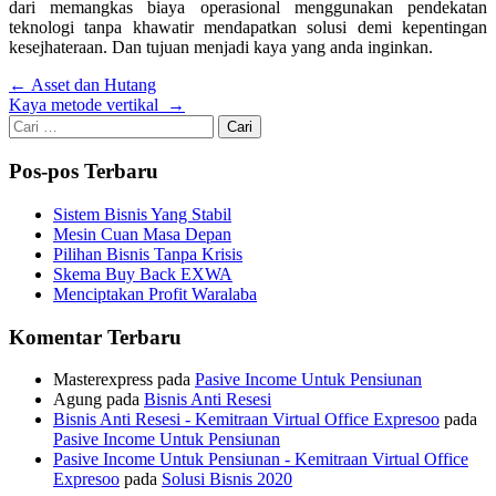
dari memangkas biaya operasional menggunakan pendekatan
teknologi tanpa khawatir mendapatkan solusi demi kepentingan
kesejhateraan. Dan tujuan menjadi kaya yang anda inginkan.
Navigasi
←
Asset dan Hutang
Kaya metode vertikal
→
pos
Cari
untuk:
Pos-pos Terbaru
Sistem Bisnis Yang Stabil
Mesin Cuan Masa Depan
Pilihan Bisnis Tanpa Krisis
Skema Buy Back EXWA
Menciptakan Profit Waralaba
Komentar Terbaru
Masterexpress
pada
Pasive Income Untuk Pensiunan
Agung
pada
Bisnis Anti Resesi
Bisnis Anti Resesi - Kemitraan Virtual Office Expresoo
pada
Pasive Income Untuk Pensiunan
Pasive Income Untuk Pensiunan - Kemitraan Virtual Office
Expresoo
pada
Solusi Bisnis 2020