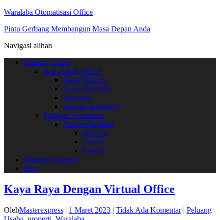
Waralaba Otomatisasi Office
Pintu Gerbang Membangun Masa Depan Anda
Navigasi alihan
Peluang Usaha
Apa virtual office?
Dasar Hukum
Syarat Bermitra
Investasi
Kenapa Bermitra?
Tahapan Kemitraan
Feature-Fasilitas
Sponsor
Lokasi
Kontak
Request Proposal
Blog
Kaya Raya Dengan Virtual Office
Oleh
Masterexpress
|
1 Maret 2023
|
Tidak Ada Komentar
|
Peluang
Usaha
,
properti
,
Waralaba