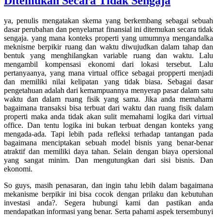
Ditemukan Secara Tidak Sengaja
ya, penulis mengatakan skema yang berkembang sebagai sebuah
dasar perubahan dan penyelamat finansial ini ditemukan secara tidak
sengaja. yang mana konteks properti yang umumnya mengandalka
meknisme berpikir ruang dan waktu diwujudkan dalam tahap dan
bentuk yang menghilangkan variable ruang dan waktu. Lalu
mengambil kompensasi ekonomi dari lokasi tersebut. Lalu
pertanyaanya, yang mana virtual office sebagai propperti menjadi
dan memiliki nilai kelipatan yang tidak biasa. Sebagai dasar
pengetahuan adalah dari kemampuannya menyerap pasar dalam satu
waktu dan dalam ruang fisik yang sama. Jika anda memahami
bagaimana transaksi bisa terbuat dari waktu dan ruang fisik dalam
properti maka anda tidak akan sulit memahami logika dari virtual
office. Dan tentu logika ini bukan terbuat dengan konteks yang
mengada-ada. Tapi lebih pada refleksi terhadap tantangan pada
bagaimana menciptakan sebuah model bisnis yang benar-benar
atraktif dan memiliki daya tahan. Selain dengan biaya opersional
yang sangat minim. Dan mengutungkan dari sisi bisnis. Dan
ekonomi.
So guys, masih penasaran, dan ingin tahu lebih dalam bagaimana
mekanisme berpikir ini bisa cocok dengan prilaku dan kebutuhan
investasi anda?. Segera hubungi kami dan pastikan anda
mendapatkan informasi yang benar. Serta pahami aspek tersembunyi