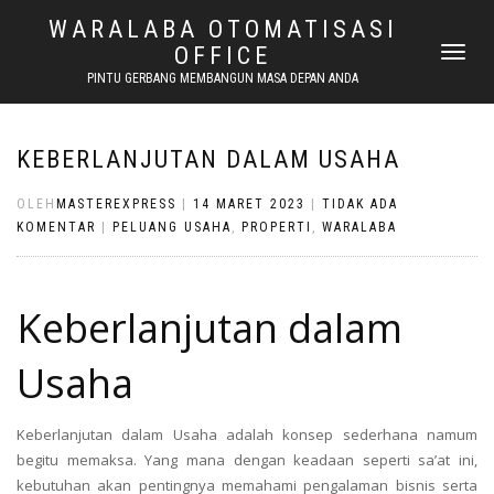
WARALABA OTOMATISASI
OFFICE
NAVIGASI
ALIHAN
PINTU GERBANG MEMBANGUN MASA DEPAN ANDA
KEBERLANJUTAN DALAM USAHA
OLEH
MASTEREXPRESS
|
14 MARET 2023
|
TIDAK ADA
KOMENTAR
|
PELUANG USAHA
,
PROPERTI
,
WARALABA
Keberlanjutan dalam
Usaha
Keberlanjutan dalam Usaha adalah konsep sederhana namum
begitu memaksa. Yang mana dengan keadaan seperti sa’at ini,
kebutuhan akan pentingnya memahami pengalaman bisnis serta