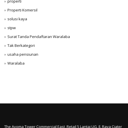
properti
Properti Komersil
solusi kaya
stpw
Surat Tanda Pendaftaran Waralaba
Tak Berkategori
usaha pensiunan
Waralaba
The Ayoma Tower Commercial East, Retail 5 Lantai UG, Jl. Raya Ciater