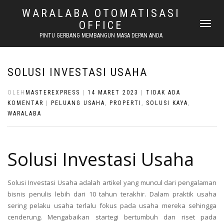
WARALABA OTOMATISASI
OFFICE
NAVIGASI
ALIHAN
PINTU GERBANG MEMBANGUN MASA DEPAN ANDA
SOLUSI INVESTASI USAHA
OLEH
MASTEREXPRESS
|
14 MARET 2023
|
TIDAK ADA
KOMENTAR
|
PELUANG USAHA
,
PROPERTI
,
SOLUSI KAYA
,
WARALABA
Solusi Investasi Usaha
Solusi Investasi Usaha adalah artikel yang muncul dari pengalaman
bisnis penulis lebih dari 10 tahun terakhir. Dalam praktik usaha
sering pelaku usaha terlalu fokus pada usaha mereka sehingga
cenderung. Mengabaikan startegi bertumbuh dan riset pada