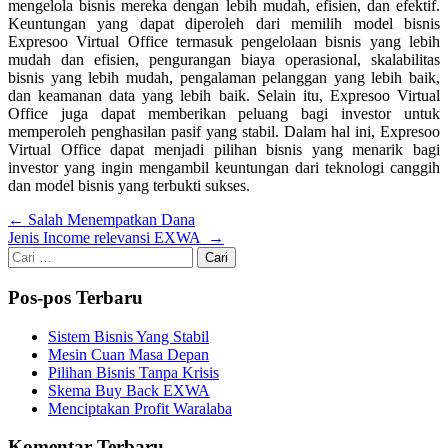
mengelola bisnis mereka dengan lebih mudah, efisien, dan efektif.
Keuntungan yang dapat diperoleh dari memilih model bisnis
Expresoo Virtual Office termasuk pengelolaan bisnis yang lebih
mudah dan efisien, pengurangan biaya operasional, skalabilitas
bisnis yang lebih mudah, pengalaman pelanggan yang lebih baik,
dan keamanan data yang lebih baik. Selain itu, Expresoo Virtual
Office juga dapat memberikan peluang bagi investor untuk
memperoleh penghasilan pasif yang stabil. Dalam hal ini, Expresoo
Virtual Office dapat menjadi pilihan bisnis yang menarik bagi
investor yang ingin mengambil keuntungan dari teknologi canggih
dan model bisnis yang terbukti sukses.
Navigasi
←
Salah Menempatkan Dana
Jenis Income relevansi EXWA
→
pos
Cari
untuk:
Pos-pos Terbaru
Sistem Bisnis Yang Stabil
Mesin Cuan Masa Depan
Pilihan Bisnis Tanpa Krisis
Skema Buy Back EXWA
Menciptakan Profit Waralaba
Komentar Terbaru