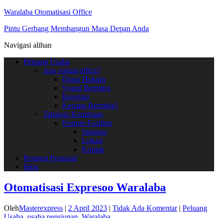
Waralaba Otomatisasi Office
Pintu Gerbang Membangun Masa Depan Anda
Navigasi alihan
Peluang Usaha
Apa virtual office?
Dasar Hukum
Syarat Bermitra
Investasi
Kenapa Bermitra?
Tahapan Kemitraan
Feature-Fasilitas
Sponsor
Lokasi
Kontak
Request Proposal
Blog
Otomatisasi Expresoo Waralaba
Oleh
Masterexpress
|
2 April 2023
|
Tidak Ada Komentar
|
Peluang
Usaha
,
usaha pensiunan
,
Waralaba