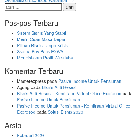
Otomatisasi Expresoo Waralaba
→
pos
Cari
untuk:
Pos-pos Terbaru
Sistem Bisnis Yang Stabil
Mesin Cuan Masa Depan
Pilihan Bisnis Tanpa Krisis
Skema Buy Back EXWA
Menciptakan Profit Waralaba
Komentar Terbaru
Masterexpress
pada
Pasive Income Untuk Pensiunan
Agung
pada
Bisnis Anti Resesi
Bisnis Anti Resesi - Kemitraan Virtual Office Expresoo
pada
Pasive Income Untuk Pensiunan
Pasive Income Untuk Pensiunan - Kemitraan Virtual Office
Expresoo
pada
Solusi Bisnis 2020
Arsip
Februari 2026