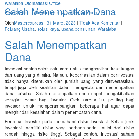
Waralaba Otomatisasi Office
Salah Menempatkan Dana
Pintu Gerbang Membangun Masa Depan Anda
Oleh
Masterexpress
|
31 Maret 2023
|
Tidak Ada Komentar
|
Navigasi
Peluang Usaha
,
solusi kaya
,
usaha pensiunan
,
Waralaba
alihan
Salah Menempatkan
Dana
Investasi adalah salah satu cara untuk menghasilkan keuntungan
dari uang yang dimiliki. Namun, keberhasilan dalam berinvestasi
tidak hanya ditentukan oleh jumlah uang yang diinvestasikan,
tetapi juga oleh keahlian dalam mengelola dan menempatkan
dana tersebut. Salah menempatkan dana dapat mengakibatkan
kerugian besar bagi investor. Oleh karena itu, penting bagi
investor untuk mempertimbangkan beberapa hal agar dapat
menghindari kesalahan dalam penempatan dana.
Pertama, investor perlu memahami risiko investasi. Setiap jenis
investasi memiliki risiko yang berbeda-beda, mulai dari risiko
rendah hingga risiko tinggi. Sebagai contoh, investasi saham