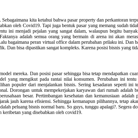
u. Sebagaimana kita ketahui bahwa pasar property dan perkantoran ter
ebabkan oleh Covid19. Tapi juga bentuk pasar yang memang sudah tida
ntu ini menjadi pejalan yang sangat dalam, walaupun begitu banyak
Faktanya adalah semua orang yang bermain di arena ini akan meras
Lalu bagaimana peran virtual office dalam perubahan prilaku ini. Dan b
. Dan bisa dipastikan sangat kompleks. Karena posisi bisnis yang tidak
model mereka. Dan posisi pasar sehingga bisa tetap mendapatkan cuan,
s model yang mengikut pada rantai nilai konsumen. Perubahan ini te
an populer dari menjalankan bisnis. Sering kesadaran seperti ini ten
ional. Dorongan untuk mempekerjakan karyawan dari rumah adalah bu
an-perusahaan besar. Pertimbangan kesehatan dan kemanusiaan adala
 jarak jauh karena efisiensi. Sehingga kemanapun pilihannya, tetap a
 adalah peluang bisnis normal baru. So guys, tunggu apalagi?. Segera
n keribetan yang disebabkan oleh covid19.