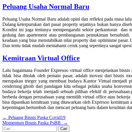
Peluang Usaha Normal Baru
Peluang Usaha Normal Baru adalah opini dan refleksi pada masa lal
Dalang keterpurukan dari pasar property sejatinya bukan hanya dis
Kondisi ini juga tentunya mempengaruhi sektor perkantoran dan te
gedung dan apartement atau pembangunan pemukiman bersubsidi. 
keadaan yang bisa menstabilkan nilai property dan optimisme pasar. 
Dan tentu tidak mudah memahami ceruk yang sepertinya sangat spesifik
Kemitraan Virtual Office
Lalu bagaimana Founder Expresoo virtual office menjelaskan bisnis 
tidak bisa ditolak oleh pemain pasar, adalah inovasi dari bisni
merupakan trieger yang membuat budaya Kantor Virtual menjadi pilih
cenderung ghoib dari pandagan kita sebagai pelaku usaha konvens
budaya bekerja telah menjadi sebuah pilihan efektif di perusaha
berbeda dengan perusahaan yang memilih virtual office atau bekerja
bisa dipastikan kemitraan yang ditawarkan oleh Expresoo kemitraan
kepentingan bertumbuh dan mencari peluang baru dalam kesulitan da
Navigasi
←
Peluang Bisnis Paska Covid19
Momentum Bisnis Paska PsBB
→
pos
Cari