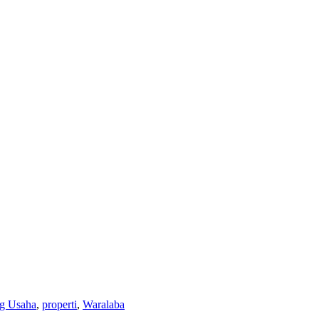
g Usaha
,
properti
,
Waralaba