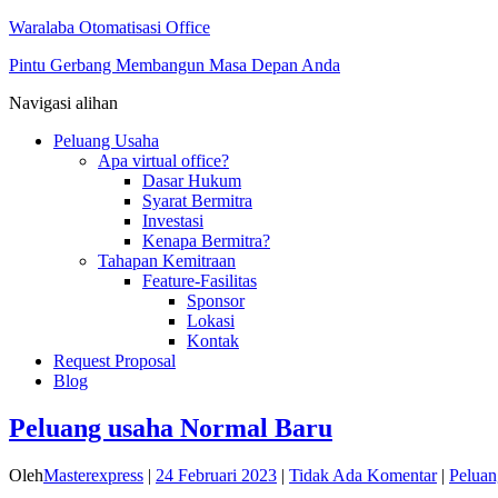
Waralaba Otomatisasi Office
Pintu Gerbang Membangun Masa Depan Anda
Navigasi alihan
Peluang Usaha
Apa virtual office?
Dasar Hukum
Syarat Bermitra
Investasi
Kenapa Bermitra?
Tahapan Kemitraan
Feature-Fasilitas
Sponsor
Lokasi
Kontak
Request Proposal
Blog
Peluang usaha Normal Baru
Oleh
Masterexpress
|
24 Februari 2023
|
Tidak Ada Komentar
|
Peluan