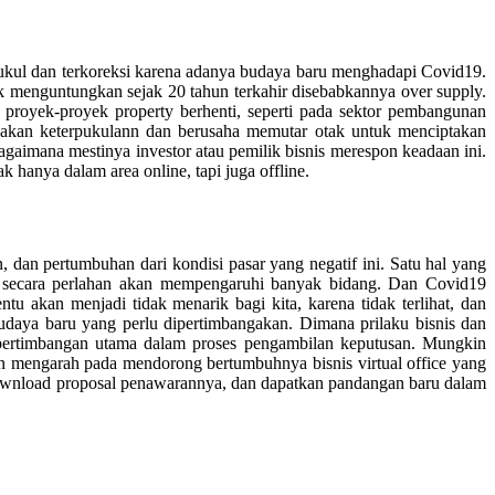
pukul dan terkoreksi karena adanya budaya baru menghadapi Covid19.
k menguntungkan sejak 20 tahun terkahir disebabkannya over supply.
 proyek-proyek property berhenti, seperti pada sektor pembangunan
akan keterpukulann dan berusaha memutar otak untuk menciptakan
agaimana mestinya investor atau pemilik bisnis merespon keadaan ini.
 hanya dalam area online, tapi juga offline.
 dan pertumbuhan dari kondisi pasar yang negatif ini. Satu hal yang
ntu secara perlahan akan mempengaruhi banyak bidang. Dan Covid19
tu akan menjadi tidak menarik bagi kita, karena tidak terlihat, dan
daya baru yang perlu dipertimbangakan. Dimana prilaku bisnis dan
h pertimbangan utama dalam proses pengambilan keputusan. Mungkin
kan mengarah pada mendorong bertumbuhnya bisnis virtual office yang
 download proposal penawarannya, dan dapatkan pandangan baru dalam