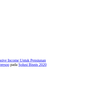
asive Income Untuk Pensiunan
presoo
pada
Solusi Bisnis 2020