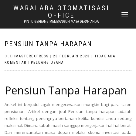
WARALABA OTOMATISASI
OFFICE
NAVIGASI
ALIHAN
PINTU GERBANG MEMBANGUN MASA DEPAN ANDA
PENSIUN TANPA HARAPAN
OLEH
MASTEREXPRESS
|
23 FEBRUARI 2023
|
TIDAK ADA
KOMENTAR
|
PELUANG USAHA
Pensiun Tanpa Harapan
Artikel ini berjudul agak mengecewakan mungkin bagi para calon
pensiunan. Artikel dengan jdul Pensiun tanpa harapan adalah
refleksi tentang pentingnya bertanam ketika kondisi anda sedang
maksimal. Dimana tubuh masih sanggup mengerjakan hal-hal berat.
Dan merencanakan masa depan melalui skema investasi pada