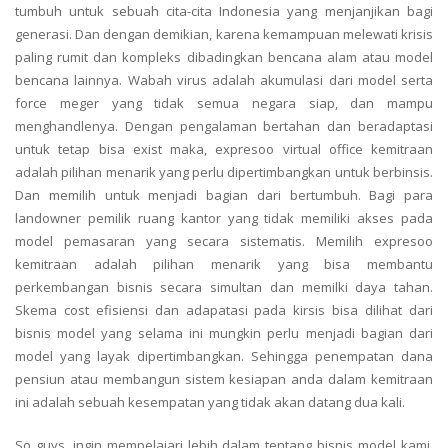
tumbuh untuk sebuah cita-cita Indonesia yang menjanjikan bagi
generasi. Dan dengan demikian, karena kemampuan melewati krisis
paling rumit dan kompleks dibadingkan bencana alam atau model
bencana lainnya. Wabah virus adalah akumulasi dari model serta
force meger yang tidak semua negara siap, dan mampu
menghandlenya. Dengan pengalaman bertahan dan beradaptasi
untuk tetap bisa exist maka, expresoo virtual office kemitraan
adalah pilihan menarik yang perlu dipertimbangkan untuk berbinsis.
Dan memilih untuk menjadi bagian dari bertumbuh. Bagi para
landowner pemilik ruang kantor yang tidak memiliki akses pada
model pemasaran yang secara sistematis. Memilih expresoo
kemitraan adalah pilihan menarik yang bisa membantu
perkembangan bisnis secara simultan dan memilki daya tahan.
Skema cost efisiensi dan adapatasi pada kirsis bisa dilihat dari
bisnis model yang selama ini mungkin perlu menjadi bagian dari
model yang layak dipertimbangkan. Sehingga penempatan dana
pensiun atau membangun sistem kesiapan anda dalam kemitraan
ini adalah sebuah kesempatan yang tidak akan datang dua kali.
So guys, ingin mempelajari lebih dalam tentang bisnis model kami,